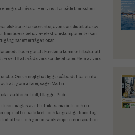
energi och råvaror – en vinst för både branschen
knar elektronikkomponenter, även som distributör av
 hur framtidens behov av elektronikkomponenter kan
tillgång när efterfrågan ökar.
färsmodell som gör att kunderna kommer tillbaka, att
t vi ser till att vårda våra kundrelationer. Flera av våra
nabb. Om en möjlighet ligger på bordet tar vi inte
och att göra affärer, säger Martin.
r vår litenhet roll, tillägger Peder.
lturen präglas av ett starkt samarbete och en
r upp mål för både kort- och långsiktiga framsteg.
an förbättras, och genom workshops och inspiration