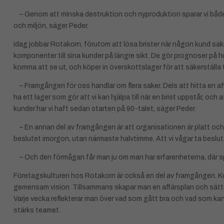
– Genom att minska destruktion och nyproduktion sparar vi både 
och miljön, säger Peder.
Idag jobbar Rotakorn, förutom att lösa brister när någon kund sa
komponenter till sina kunder på längre sikt. De gör prognoser på
komma att se ut, och köper in överskottslager för att säkerställa 
– Framgången för oss handlar om flera saker. Dels att hitta en af
ha ett lager som gör att vi kan hjälpa till när en brist uppstår, och at
kunder har vi haft sedan starten på 90-talet, säger Peder.
– En annan del av framgången är att organisationen är platt och s
beslutet imorgon, utan närmaste halvtimme. Att vi vågar ta beslut 
– Och den förmågan får man ju om man har erfarenheterna, där spela
Företagskulturen hos Rotakorn är också en del av framgången. Ku
gemensam vision. Tillsammans skapar man en affärsplan och sätte
Varje vecka reflekterar man över vad som gått bra och vad som k
stärks teamet.