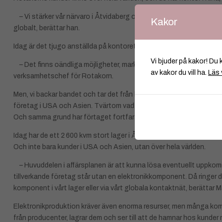
– Vi stärker vår närvaro i Åtvidaberg och fokuserar på att växa lo
Kakor
globalt, berättar han.
Idag är det tjugo anställda på kontoret i Åtvidaberg. För fem år se
Vi bjuder på kakor! Du 
– Det finns oändliga möjligheter, marknaden är så het och väldigt
av kakor du vill ha.
Läs 
verksamhetschef för Rotakorn.
Men, vi backar bandet och tar det från början. Peders idé var att k
företag i USA och Asien. Tvärtom vad många andra tänkte då, och 
Och samma grund har förtaget fortfarande.
Idag har de ett 2 600 kvm stort lager i Åtvidaberg med 32 000 olika
Och inte bara kunder i USA och Asien, utan över hela världen.
– Huvuddelen i affärsplanen är att kunna lösa eventuellt uppkomna
tillverkande företag står utan en elektronikkomponent. Då ringer d
komponent i vårt lager eller via vårt globala kontaktnät, berättar M
Elektronikproduktion kräver även enorma resurser, men många kompo
från producenter, lagrar dem och ser till att de hamnar hos kunder