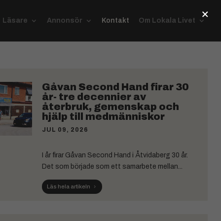
×
Läsare
Annonsör
Kontakt
Om Lokala Livet
Gåvan Second Hand firar 30
år- tre decennier av
återbruk, gemenskap och
hjälp till medmänniskor
JUL 09, 2026
I år firar Gåvan Second Hand i Åtvidaberg 30 år.
Det som började som ett samarbete mellan...
Läs hela artikeln