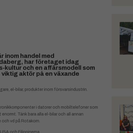
jär inom handel med
idaberg, har företaget idag
s-kultur och en affärsmodell som
n viktig aktör på en växande
re, el-bilar, produkter inom försvarsindustrin.
ktronikkomponenter i datorer och mobiltelefoner som
enormt. Tänk bara alla el-bilar och all annan
re och vd på Rotakorn.
, USA och Filippinerna.