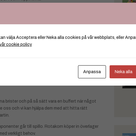
kalt för att kunna erbjuda ännu bättre support
dan var de tolv.
kan välja Acceptera eller Neka alla cookies på vår webbplats, eller Anpa
 intressant idag, säger Martin Lindström,
vår cookie policy
öpa in elektronikkomponenter och sälja på export till
de var en av pionjärerna inom detta på 90-talet.
Anpassa
Neka alla
 artiklar (32 000 olika sorters elektronikkomponenter).
 brister och på så sätt vara en buffert när något
e oss och vi kan hjälpa dem med att hitta rätt
artin.
nenter går till spillo. Rotakorn köper in överlager
 med verkligt behov.