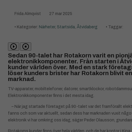
Frida Almqvist
27 mar 2025
• Kategorier:
Närheter
,
Startsida
,
Åtvidaberg
• Taggar:
Sedan 90-talet har Rotakorn varit en pion
elektronikkomponenter. Från starten i Åtv
kunder världen över. Med en stark företag
löser kunders brister har Rotakorn blivit e
marknad.
TV-apparater, mobiltelefoner, datorer, smartklockor, robotdammsuga
Elektronikkomponenter finns i det mesta idag.
– När jag startade företaget på 90-talet var det framförallt ele
fanns och som var aktuellt, sedan dess har marknaden vuxit något 
elektronik vi har omkring oss idag, säger Peder Olausson, grunda
Rotakorns kunder finns över hela världen, och de har kontor i Kina