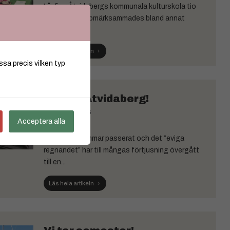
I år firar Åtvidabergs kommunala kulturskola tio
år. Jubileet uppmärksammades bland annat
genom...
Läs hela artikeln
ssa precis vilken typ
Hejsan Åtvidaberg!
JUL 09, 2026
Acceptera alla
Nu har midsommar passerat och det ”eviga
regnandet” har till mångas förtjusning övergått
till en...
Läs hela artikeln