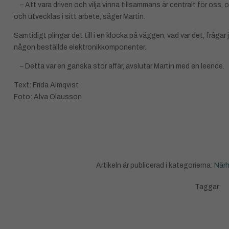
– Att vara driven och vilja vinna tillsammans är centralt för oss, oc
och utvecklas i sitt arbete, säger Martin.
Samtidigt plingar det till i en klocka på väggen, vad var det, frågar j
någon beställde elektronikkomponenter.
– Detta var en ganska stor affär, avslutar Martin med en leende.
Text: Frida Almqvist
Foto: Alva Olausson
Artikeln är publicerad i kategorierna:
Närh
Taggar: