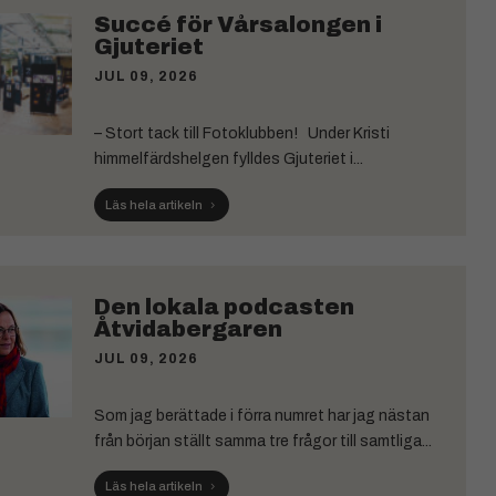
Succé för Vårsalongen i
Gjuteriet
JUL 09, 2026
– Stort tack till Fotoklubben! Under Kristi
himmelfärdshelgen fylldes Gjuteriet i...
Läs hela artikeln
Den lokala podcasten
Åtvidabergaren
JUL 09, 2026
Som jag berättade i förra numret har jag nästan
från början ställt samma tre frågor till samtliga...
Läs hela artikeln