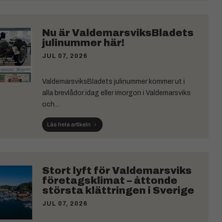
Nu är ValdemarsviksBladets
julinummer här!
JUL 07, 2026
ValdemarsviksBladets julinummer kommer ut i
alla brevlådor idag eller imorgon i Valdemarsviks
och...
Läs hela artikeln
Stort lyft för Valdemarsviks
företagsklimat – åttonde
största klättringen i Sverige
JUL 07, 2026