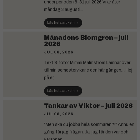
under perioden 8-31 juli 2026.Vi är åter
måndag 3 augusti...
Läs hela artikeln
Månadens Blomgren – juli
2026
JUL 08, 2026
Text & foto: Mimmi Malmström Lämnar över
till min semestervikarie den här gången… Hej
på er,...
Läs hela artikeln
Tankar av Viktor – juli 2026
JUL 08, 2026
”Men ska du jobba hela sommaren?!” Ännu en
gång får jag frågan. Ja, jag får den var och
varannan...