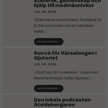
återbruk, gemenskap och
hjälp till medmänniskor
JUL 09, 2026
I år firar Gåvan Second Hand i Åtvidaberg 30
år. Det som började som ett samarbete
mellan...
Läs hela artikeln
Succé för Vårsalongen i
Gjuteriet
JUL 09, 2026
– Stort tack till Fotoklubben! Under Kristi
himmelfärdshelgen fylldes Gjuteriet i...
Läs hela artikeln
Den lokala podcasten
Åtvidabergaren