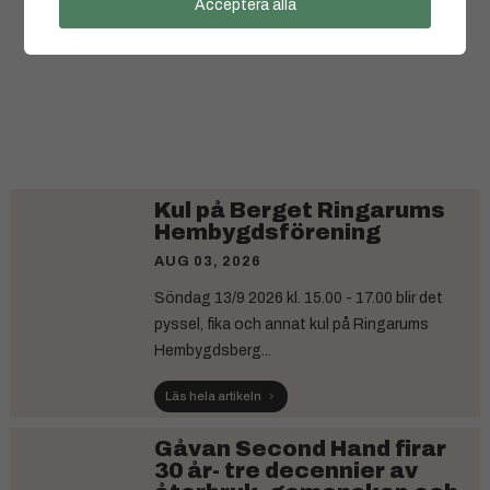
Acceptera alla
Kul på Berget Ringarums
Hembygdsförening
AUG 03, 2026
Söndag 13/9 2026 kl. 15.00 - 17.00 blir det
pyssel, fika och annat kul på Ringarums
Hembygdsberg...
Läs hela artikeln
Gåvan Second Hand firar
30 år- tre decennier av