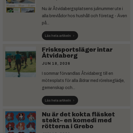
Nu är Åtvidabergsplatsens julinummer ute i
alla brevlådor hos hushåll och företag - Även
på...
Läs hela artikeln
Frisksportsläger intar
Åtvidaberg
JUN 18, 2026
I sommar förvandlas Åtvidaberg till en
mötesplats för alla åldrar med rörelseglädje,
gemenskap och...
Läs hela artikeln
Nu är det kokta fläsket
stekt– en komedi med
rötterna i Grebo