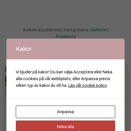
Artikeln är publicerad i kategorierna:
Närheter
|
Åtvidaberg
Kakor
Taggar:
Åtvidaberg
|
Åtvidabergsplatsen
Gåvan Second Hand firar
Vi bjuder på kakor! Du kan välja Acceptera eller Neka
30 år- tre decennier av
alla cookies på vår webbplats, eller Anpassa precis
återbruk, gemenskap och
vilken typ av kakor du vill ha.
Läs vår cookie policy
hjälp till medmänniskor
JUL 09, 2026
I år firar Gåvan Second Hand i Åtvidaberg 30
Anpassa
år. Det som började som ett samarbete
mellan...
Neka alla