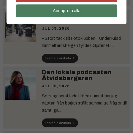
Läs hela artikeln
Acceptera alla
Succé för Vårsalongen i
Gjuteriet
JUL 09, 2026
– Stort tack till Fotoklubben! Under Kristi
himmelfärdshelgen fylldes Gjuteriet i...
Läs hela artikeln
Den lokala podcasten
Åtvidabergaren
JUL 09, 2026
Som jag berättade i förra numret har jag
nästan från början ställt samma tre frågor till
samtliga...
Läs hela artikeln