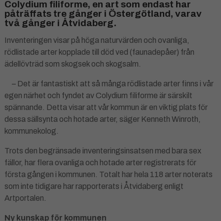
Colydium filiforme, en art som endast har
påträffats tre gånger i Östergötland, varav
två gånger i Åtvidaberg.
Inventeringen visar på höga naturvärden och ovanliga,
rödlistade arter kopplade till död ved (faunadepåer) från
ädellövträd som skogsek och skogsalm.
– Det är fantastiskt att så många rödlistade arter finns i vår
egen närhet och fyndet av Colydium filiforme är särskilt
spännande. Detta visar att vår kommun är en viktig plats för
dessa sällsynta och hotade arter, säger Kenneth Winroth,
kommunekolog.
Trots den begränsade inventeringsinsatsen med bara sex
fällor, har flera ovanliga och hotade arter registrerats för
första gången i kommunen. Totalt har hela 118 arter noterats
som inte tidigare har rapporterats i Åtvidaberg enligt
Artportalen.
Ny kunskap för kommunen