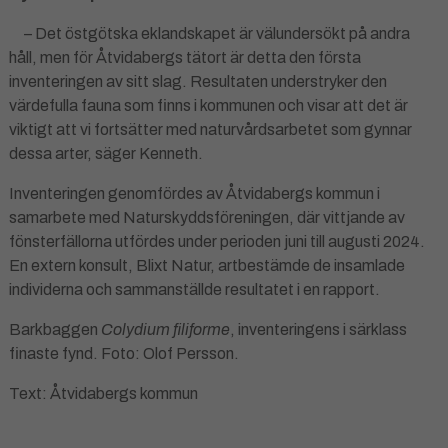
– Det östgötska eklandskapet är välundersökt på andra
håll, men för Åtvidabergs tätort är detta den första
inventeringen av sitt slag. Resultaten understryker den
värdefulla fauna som finns i kommunen och visar att det är
viktigt att vi fortsätter med naturvårdsarbetet som gynnar
dessa arter, säger Kenneth.
Inventeringen genomfördes av Åtvidabergs kommun i
samarbete med Naturskyddsföreningen, där vittjande av
fönsterfällorna utfördes under perioden juni till augusti 2024.
En extern konsult, Blixt Natur, artbestämde de insamlade
individerna och sammanställde resultatet i en rapport.
Barkbaggen
Colydium filiforme
, inventeringens i särklass
finaste fynd. Foto: Olof Persson.
Text: Åtvidabergs kommun