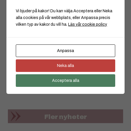
Vi bjuder på kakor! Du kan välja Acceptera eller Neka
alla cookies på vår webbplats, eller Anpassa precis
vilken typ av kakor du vill ha.
Läs vår cookie policy
Anpassa
Det kommer kosta mycket
pengar, vara jättesvårt och är
bråttom men det går att rädda
Neka alla
16 JUN -2022
Acceptera alla
Fler nyheter