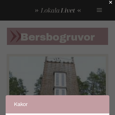
×
Bersbogruvor
Kakor