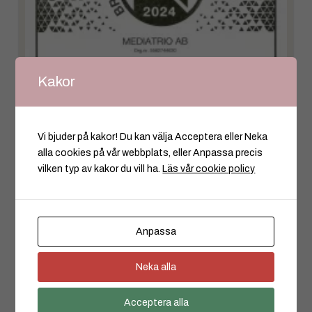
Kakor
Vi bjuder på kakor! Du kan välja Acceptera eller Neka
alla cookies på vår webbplats, eller Anpassa precis
vilken typ av kakor du vill ha.
Läs vår cookie policy
Anpassa
Branschvinnare 2024 –
MediaTrio AB
Neka alla
8 FEB -2024
Acceptera alla