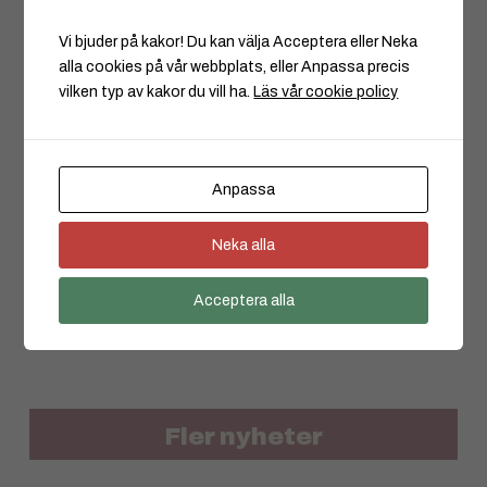
Vi bjuder på kakor! Du kan välja Acceptera eller Neka
alla cookies på vår webbplats, eller Anpassa precis
vilken typ av kakor du vill ha.
Läs vår cookie policy
Anpassa
Borago firar 40 år
Neka alla
4 JUL -2024
Acceptera alla
Fler nyheter