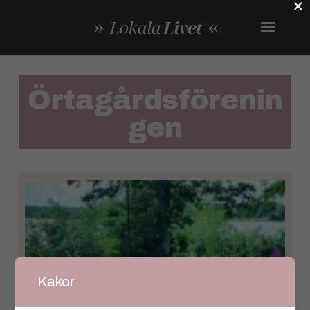
×
Örtagårdsförenin
gen
Kakor