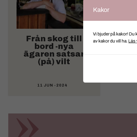
Kakor
Vi bjuder på kakor! Du 
Från skog till
av kakor du vill ha.
Läs 
bord -nya
ägaren satsar
(på) vilt
11 JUN -2024