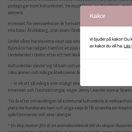
pedagoger inom kulturskolan; tre musiklärare, en danslärare, en te
ämnena.
Kakor
Intresset för verksamheten är fortsatt stort. Många grupper är väl
inte bara i Åtvidaberg, utan även i Grebo och Björsäter, där efterf
Vi bjuder på kakor! Du 
Under våren har eleverna visat upp sina kunskaper genom konserter,
av kakor du vill ha.
Läs 
Björsäter har nyligen framfört en pjäs de själva skrivit, och innan
Underlandet i Grebo efter ett helt läsårs arbete.
Kulturskolan vänder sig till barn och unga från förskoleklass och up
olika ämnen och många återkommer år efter år. Just nu pågår ant
– Vi vill att så många som möjligt ska få möjlighet att upptäcka g
intressen och förutsättningar, säger Jenny Leander som är lärare 
Tio år efter omvandlingen till kommunal kulturskola är verksamhete
plats där hundratals barn och unga varje år får utveckla sin kreativi
självförtroende och sina talanger.
* En stop motion-film är en animationsteknik där du skapar illusionen 