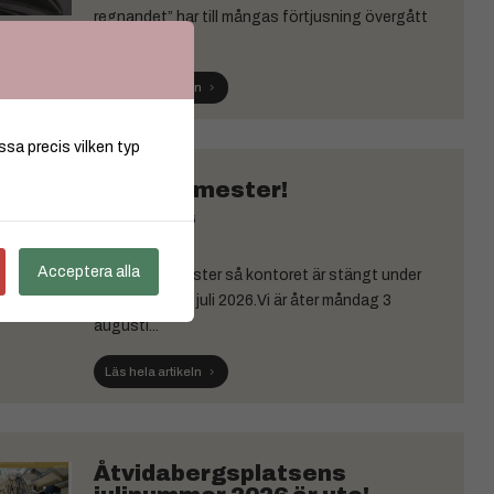
regnandet” har till mångas förtjusning övergått
till en...
Läs hela artikeln
ssa precis vilken typ
Vi tar semester!
JUL 08, 2026
Acceptera alla
Nu tar vi semester så kontoret är stängt under
perioden 8-31 juli 2026.Vi är åter måndag 3
augusti...
Läs hela artikeln
Åtvidabergsplatsens