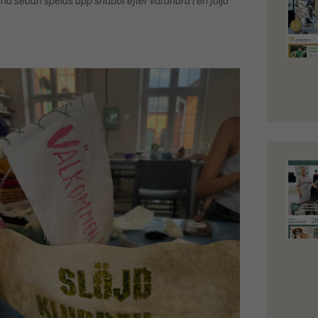
lderna sedan spelas upp snabbt efter varandra i en följd