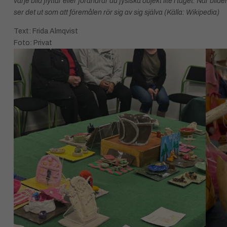
varje bild flyttar eller förändrar du fysiska objekt lite i taget. När bi
ser det ut som att föremålen rör sig av sig själva (Källa: Wikipedia)
Text: Frida Almqvist
Foto: Privat