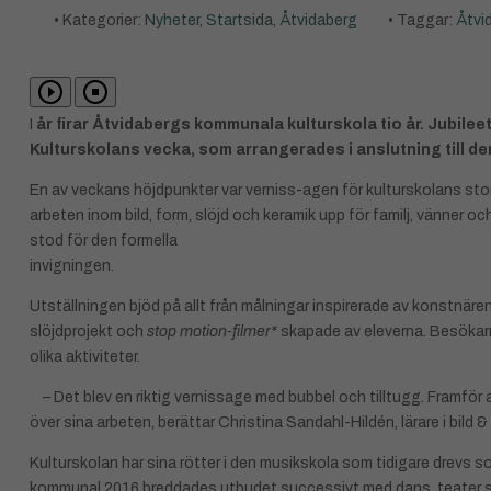
• Kategorier:
Nyheter
,
Startsida
,
Åtvidaberg
• Taggar:
Åtvi
I
år firar Åtvidabergs kommunala kulturskola tio år. Jubi
Kulturskolans vecka, som arrangerades i anslutning till den
En av veckans höjdpunkter var verniss-agen för kulturskolans stor
arbeten inom bild, form, slöjd och keramik upp för familj, vänner 
stod för den formella
invigningen.
Utställningen bjöd på allt från målningar inspirerade av konstnären
slöjdprojekt och
stop motion-filmer*
skapade av eleverna. Besökarn
olika aktiviteter.
– Det blev en riktig vernissage med bubbel och tilltugg. Framför al
över sina arbeten, berättar Christina Sandahl-Hildén, lärare i bild &
Kulturskolan har sina rötter i den musikskola som tidigare drevs
kommunal 2016 breddades utbudet successivt med dans, teater sa