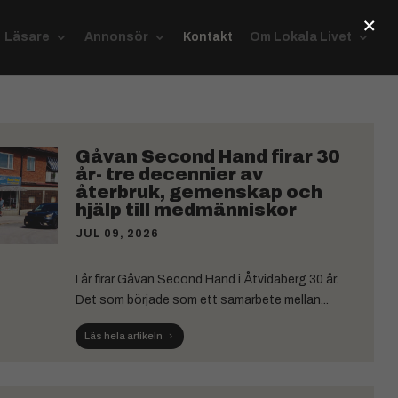
×
Läsare
Annonsör
Kontakt
Om Lokala Livet
Gåvan Second Hand firar 30
år- tre decennier av
återbruk, gemenskap och
hjälp till medmänniskor
JUL 09, 2026
I år firar Gåvan Second Hand i Åtvidaberg 30 år.
Det som började som ett samarbete mellan...
Läs hela artikeln