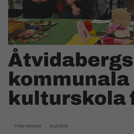
Åtvidabergs
kommunala
kulturskola f
Frida Almqvist
9 jul 2026