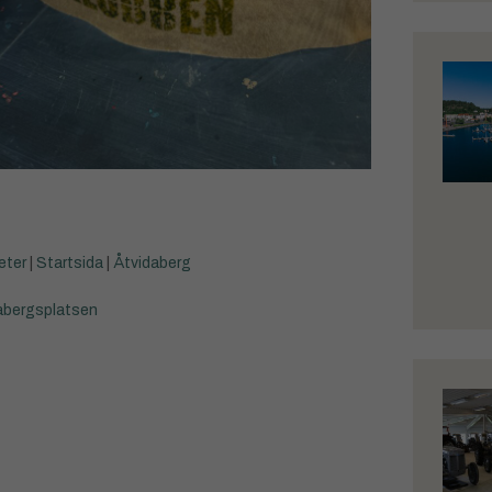
eter
|
Startsida
|
Åtvidaberg
abergsplatsen