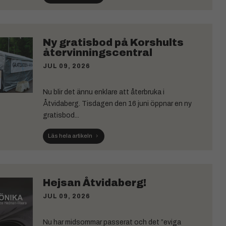
Ny gratisbod på Korshults
återvinningscentral
JUL 09, 2026
Nu blir det ännu enklare att återbruka i
Åtvidaberg. Tisdagen den 16 juni öppnar en ny
gratisbod...
Läs hela artikeln
Hejsan Åtvidaberg!
JUL 09, 2026
Nu har midsommar passerat och det ”eviga