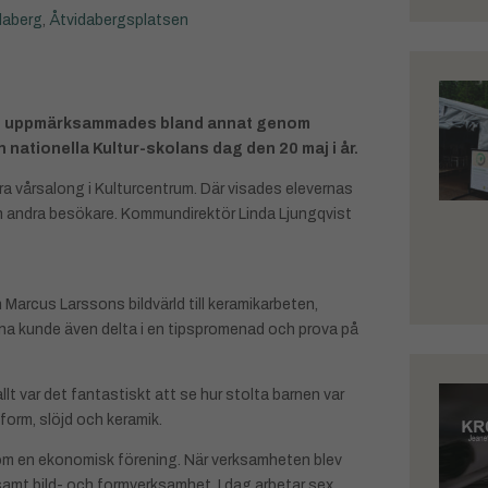
daberg
,
Åtvidabergsplatsen
leet uppmärksammades bland annat genom
 nationella Kultur-skolans dag den 20 maj i år.
a vårsalong i Kulturcentrum. Där visades elevernas
och andra besökare. Kommundirektör Linda Ljungqvist
 Marcus Larssons bildvärld till keramikarbeten,
a kunde även delta i en tipspromenad och prova på
lt var det fantastiskt att se hur stolta barnen var
 form, slöjd och keramik.
 som en ekonomisk förening. När verksamheten blev
mt bild- och formverksamhet. I dag arbetar sex