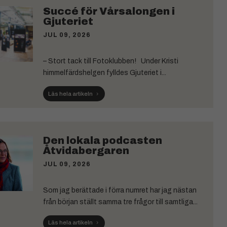
Succé för Vårsalongen i
Gjuteriet
JUL 09, 2026
– Stort tack till Fotoklubben! Under Kristi
himmelfärdshelgen fylldes Gjuteriet i...
Läs hela artikeln
Den lokala podcasten
Åtvidabergaren
JUL 09, 2026
Som jag berättade i förra numret har jag nästan
från början ställt samma tre frågor till samtliga...
Läs hela artikeln