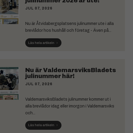
julinummer 2026 är ute!
JUL 07, 2026
Nu är Åtvidabergsplatsens julinummer ute i alla
brevlådor hos hushåll och företag - Även på...
Läs hela artikeln
Nu är ValdemarsviksBladets
julinummer här!
JUL 07, 2026
ValdemarsviksBladets julinummer kommer ut i
alla brevlådor idag eller imorgon i Valdemarsviks
och...
Läs hela artikeln