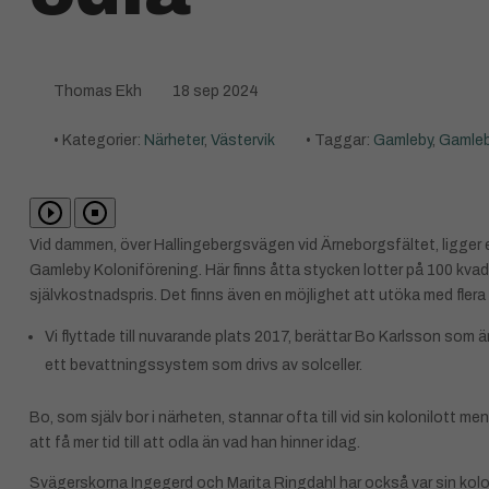
Thomas Ekh
18 sep 2024
• Kategorier:
Närheter
,
Västervik
• Taggar:
Gamleby
,
Gamleb
Vid dammen, över Hallingebergsvägen vid Ärneborgsfältet, ligger e
Gamleby Koloniförening. Här finns åtta stycken lotter på 100 kvadr
självkostnadspris. Det finns även en möjlighet att utöka med flera
Vi flyttade till nuvarande plats 2017, berättar Bo Karlsson som 
ett bevattningssystem som drivs av solceller.
Bo, som själv bor i närheten, stannar ofta till vid sin kolonilott 
att få mer tid till att odla än vad han hinner idag.
Svägerskorna Ingegerd och Marita Ringdahl har också var sin koloni