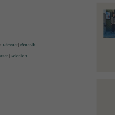
a:
Närheter
|
Västervik
atsen
|
Kolonilott