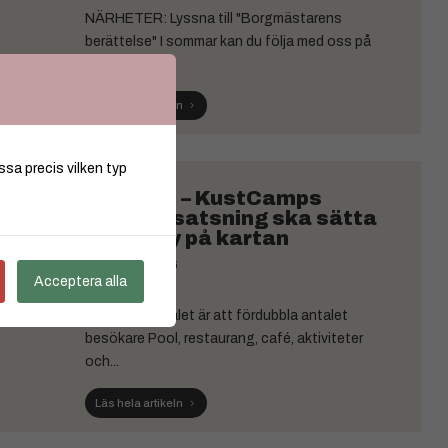
NÄRHETER: Lyssna till "Borgmästarens
berättelse" I sommar kan du följa med oss på
historiska...
Läs hela artikeln
ssa precis vilken typ
Solviken – KustCamps
största satsning ska sätta
Gamleby på kartan
JUL 02, 2026
Acceptera alla
NYHETER: Målet är att fördubbla antalet
besökare Pool, restaurang, café, aktiviteter
och...
Läs hela artikeln