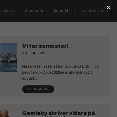
×
Läsare
Annonsör
Kontakt
Om Lokala Livet
Vi tar semester!
JUL 08, 2026
Nu tar vi semester så kontoret är stängt under
perioden 8-31 juli 2026.Vi är åter måndag 3
augusti...
Läs hela artikeln
Gamleby skriver vidare på