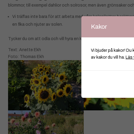
blommor, till exempel dahlior och solrosor, men även grönsaker och
Vi träffas inte bara för att arbeta med våra kolonilotter, berättar
en fika och njuter av solen.
Kakor
Tycker du om att odla och vill hyra en kolonilott, kontakta Bo via
Text: Anette Ekh
Vi bjuder på kakor! Du 
Foto: Thomas Ekh
av kakor du vill ha.
Läs 