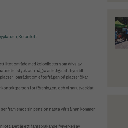
yplatsen
,
Kolonilott
tt litet område med kolonilotter som drivs av
atmeter styck och några är lediga att hyra till
 platser i området om efterfrågan på platser ökar.
är kontaktperson för föreningen, och vi har utvecklat
men ser fram emot sin pension nästa vår så han kommer
lott. Det är ett färgsprakande fyrverkeri av