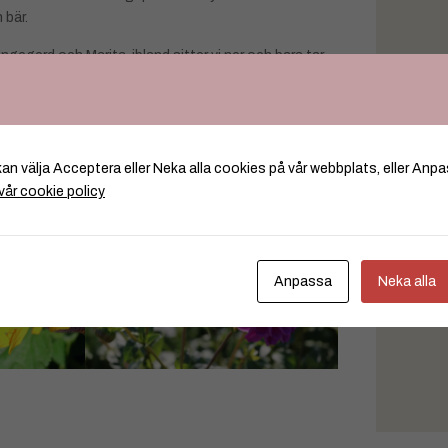
 bär.
 Ingegerd och Marita, ibland sitter vi ner och bara tar
 SMS 076-812 57 28 så återkommer han till er.
kan välja Acceptera eller Neka alla cookies på vår webbplats, eller Anpa
vår cookie policy
Anpassa
Neka alla