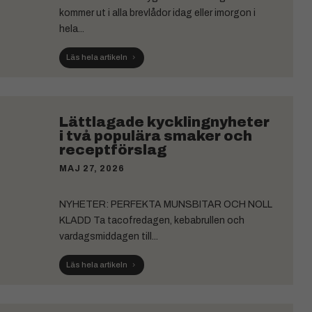
kommer ut i alla brevlådor idag eller imorgon i
hela...
Läs hela artikeln
Lättlagade kycklingnyheter
i två populära smaker och
receptförslag
MAJ 27, 2026
NYHETER: PERFEKTA MUNSBITAR OCH NOLL
KLADD Ta tacofredagen, kebabrullen och
vardagsmiddagen till...
Läs hela artikeln