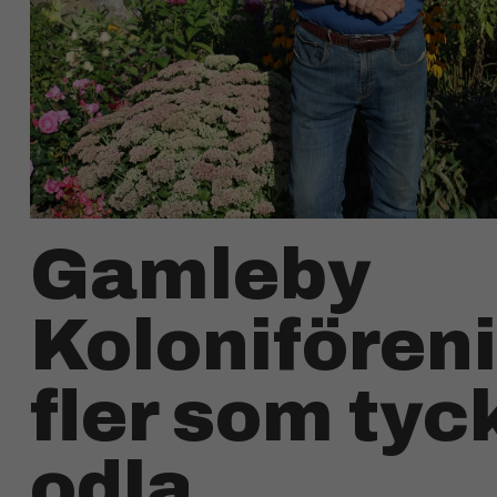
Gamleby
Kolonifören
fler som tyc
odla