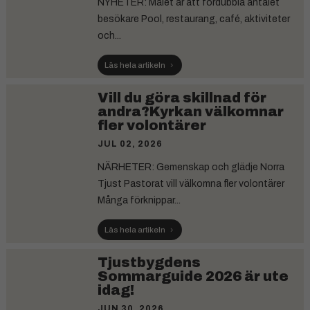
NYHETER: Målet är att fördubbla antalet
besökare Pool, restaurang, café, aktiviteter
och...
Läs hela artikeln
Vill du göra skillnad för
andra?Kyrkan välkomnar
fler volontärer
JUL 02, 2026
NÄRHETER: Gemenskap och glädje Norra
Tjust Pastorat vill välkomna fler volontärer
Många förknippar...
Läs hela artikeln
Tjustbygdens
Sommarguide 2026 är ute
idag!
JUN 30, 2026