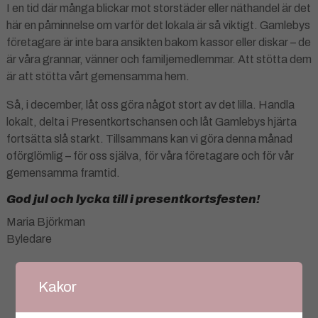
I en tid där många blickar mot storstäder eller näthandel är det
här en påminnelse om varför det lokala är så viktigt. Gamlebys
företagare är inte bara ansikten bakom kassor eller diskar – de
är våra grannar, vänner och familjemedlemmar. Att stötta dem
är att stötta vårt gemensamma hem.
Så, i december, låt oss göra något stort av det lilla. Handla
lokalt, delta i Presentkortschansen och låt Gamlebys hjärta
fortsätta slå starkt. Tillsammans kan vi göra denna månad
oförglömlig – för oss själva, för våra företagare och för vår
gemensamma framtid.
God jul och lycka till i presentkortsfesten!
Maria Björkman
Byledare
Kakor
Artikeln är publicerad i kategorierna:
Närheter
|