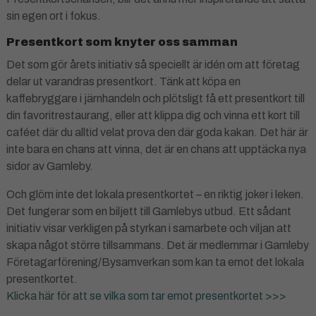
sin egen ort i fokus.
Presentkort som knyter oss samman
Det som gör årets initiativ så speciellt är idén om att företag
delar ut varandras presentkort. Tänk att köpa en
kaffebryggare i järnhandeln och plötsligt få ett presentkort till
din favoritrestaurang, eller att klippa dig och vinna ett kort till
caféet där du alltid velat prova den där goda kakan. Det här är
inte bara en chans att vinna, det är en chans att upptäcka nya
sidor av Gamleby.
Och glöm inte det lokala presentkortet – en riktig joker i leken.
Det fungerar som en biljett till Gamlebys utbud. Ett sådant
initiativ visar verkligen på styrkan i samarbete och viljan att
skapa något större tillsammans. Det är medlemmar i Gamleby
Företagarförening/Bysamverkan som kan ta emot det lokala
presentkortet.
Klicka här för att se vilka som tar emot presentkortet >>>