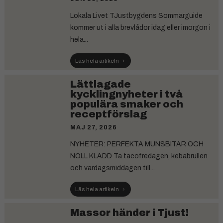
Lokala Livet TJustbygdens Sommarguide
kommer ut i alla brevlådor idag eller imorgon i
hela...
Läs hela artikeln
Lättlagade
kycklingnyheter i två
populära smaker och
receptförslag
MAJ 27, 2026
NYHETER: PERFEKTA MUNSBITAR OCH
NOLL KLADD Ta tacofredagen, kebabrullen
och vardagsmiddagen till...
Läs hela artikeln
Massor händer i Tjust!