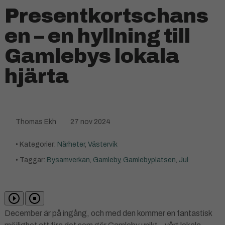
Presentkortschans
en – en hyllning till
Gamlebys lokala
hjärta
Thomas Ekh
27 nov 2024
• Kategorier:
Närheter
,
Västervik
• Taggar:
Bysamverkan
,
Gamleby
,
Gamlebyplatsen
,
Jul
December är på ingång, och med den kommer en fantastisk