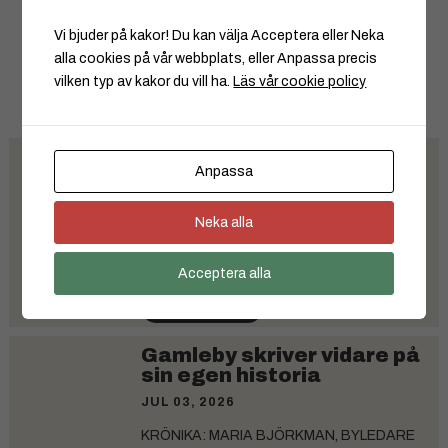
Västervik
Vi bjuder på kakor! Du kan välja Acceptera eller Neka
alla cookies på vår webbplats, eller Anpassa precis
Taggar:
Bysamverkan
|
Gamleby
|
Gamlebyplatsen
|
vilken typ av kakor du vill ha.
Läs vår cookie policy
Jul
Vi tar semester!
Anpassa
JUL 08, 2026
Nu tar vi semester så kontoret är stängt
Neka alla
under perioden 8-31 juli 2026.Vi är åter
måndag 3 augusti...
Acceptera alla
Läs hela artikeln
Gamleby skriver vidare på
sin egen historia
JUL 03, 2026
KRÖNIKA: MARIA BJÖRKMAN, BYLEDARE