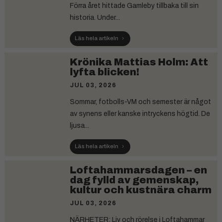
Förra året hittade Gamleby tillbaka till sin
historia. Under...
Läs hela artikeln
Krönika Mattias Holm: Att
lyfta blicken!
JUL 03, 2026
Sommar, fotbolls-VM och semester är något
av synens eller kanske intryckens högtid. De
ljusa...
Läs hela artikeln
Loftahammarsdagen – en
dag fylld av gemenskap,
kultur och kustnära charm
JUL 03, 2026
NÄRHETER: Liv och rörelse i Loftahammar