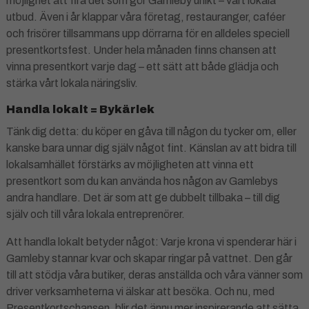
möjlighet att fira det som gör Gamleby unikt – vårt lokala
utbud. Även i år klappar våra företag, restauranger, caféer
och frisörer tillsammans upp dörrarna för en alldeles speciell
presentkortsfest. Under hela månaden finns chansen att
vinna presentkort varje dag – ett sätt att både glädja och
stärka vårt lokala näringsliv.
Handla lokalt = Bykärlek
Tänk dig detta: du köper en gåva till någon du tycker om, eller
kanske bara unnar dig själv något fint. Känslan av att bidra till
lokalsamhället förstärks av möjligheten att vinna ett
presentkort som du kan använda hos någon av Gamlebys
andra handlare. Det är som att ge dubbelt tillbaka – till dig
själv och till våra lokala entreprenörer.
Att handla lokalt betyder något: Varje krona vi spenderar här i
Gamleby stannar kvar och skapar ringar på vattnet. Den går
till att stödja våra butiker, deras anställda och våra vänner som
driver verksamheterna vi älskar att besöka. Och nu, med
Presentkortschansen, blir det ännu mer inspirerande att sätta