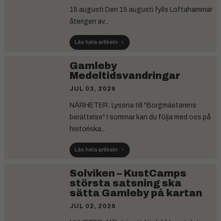
15 augusti Den 15 augusti fylls Loftahammar
återigen av...
Läs hela artikeln
Gamleby
Medeltidsvandringar
JUL 03, 2026
NÄRHETER: Lyssna till "Borgmästarens
berättelse" I sommar kan du följa med oss på
historiska...
Läs hela artikeln
Solviken – KustCamps
största satsning ska
sätta Gamleby på kartan
JUL 02, 2026