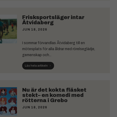
Frisksportsläger intar
Åtvidaberg
JUN 18, 2026
I sommar förvandlas Åtvidaberg till en
mötesplats för alla åldrar med rörelseglädje,
gemenskap och...
Läs hela artikeln
Nu är det kokta fläsket
stekt– en komedi med
rötterna i Grebo
JUN 18, 2026