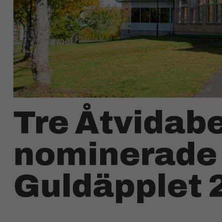
Tre Åtvidab
nominerade t
Guldäpplet 