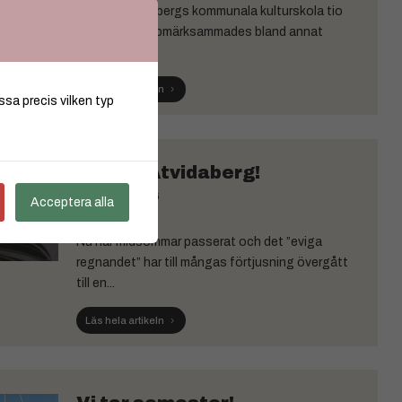
I år firar Åtvidabergs kommunala kulturskola tio
år. Jubileet uppmärksammades bland annat
genom...
Läs hela artikeln
ssa precis vilken typ
Hejsan Åtvidaberg!
JUL 09, 2026
Acceptera alla
Nu har midsommar passerat och det ”eviga
regnandet” har till mångas förtjusning övergått
till en...
Läs hela artikeln