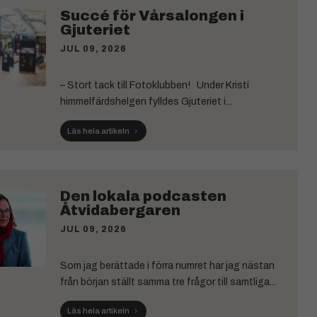
Succé för Vårsalongen i
Gjuteriet
JUL 09, 2026
– Stort tack till Fotoklubben! Under Kristi
himmelfärdshelgen fylldes Gjuteriet i...
Läs hela artikeln
Den lokala podcasten
Åtvidabergaren
JUL 09, 2026
Som jag berättade i förra numret har jag nästan
från början ställt samma tre frågor till samtliga...
Läs hela artikeln