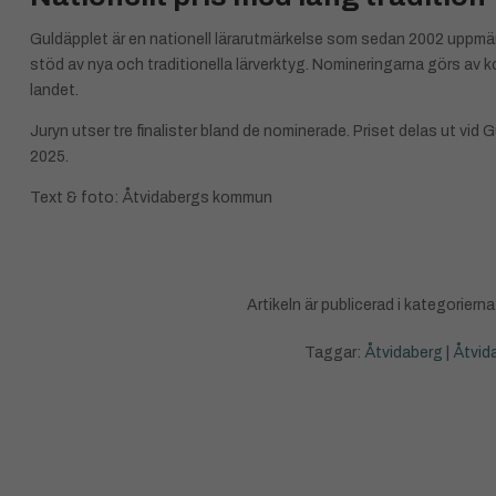
Guldäpplet är en nationell lärarutmärkelse som sedan 2002 uppm
stöd av nya och traditionella lärverktyg. Nomineringarna görs av 
landet.
Juryn utser tre finalister bland de nominerade. Priset delas ut vi
2025.
Text & foto: Åtvidabergs kommun
Artikeln är publicerad i kategorierna
Taggar:
Åtvidaberg
|
Åtvid