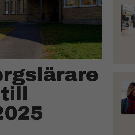
ergslärare
ill
2025