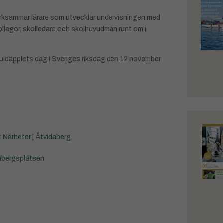
ärksammar lärare som utvecklar undervisningen med
kollegor, skolledare och skolhuvudmän runt om i
d Guldäpplets dag i Sveriges riksdag den 12 november
:
Närheter
|
Åtvidaberg
abergsplatsen