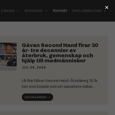
×
Läsare
Annonsör
Kontakt
Om Lokala Livet
Gåvan Second Hand firar 30
år- tre decennier av
återbruk, gemenskap och
hjälp till medmänniskor
JUL 09, 2026
I år firar Gåvan Second Hand i Åtvidaberg 30 år.
Det som började som ett samarbete mellan...
Läs hela artikeln