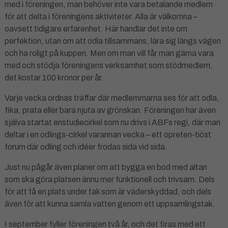
med i föreningen, man behöver inte vara betalande medlem
för att delta i föreningens aktiviteter. Alla är välkomna –
oavsett tidigare erfarenhet. Här handlar det inte om
perfektion, utan om att odla tillsammans, lära sig längs vägen
och ha roligt på kuppen. Men om man vill får man gärna vara
med och stödja föreningens verksamhet som stödmedlem,
det kostar 100 kronor per år.
Varje vecka ordnas träffar där medlemmarna ses för att odla,
fika, prata eller bara njuta av grönskan. Föreningen har även
själva startat enstudiecirkel som nu drivs i ABFs regi, där man
deltar i en odlings-cirkel varannan vecka – ett opreten-tiöst
forum där odling och idéer frodas sida vid sida.
Just nu pågår även planer om att bygga en bod med altan
som ska göra platsen ännu mer funktionell och trivsam. Dels
för att få en plats under tak som är väderskyddad, och dels
även för att kunna samla vatten genom ett uppsamlingstak.
I september fyller föreningen två år, och det firas med ett