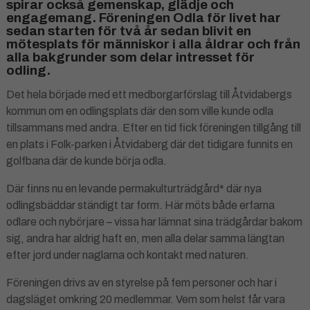
spirar också gemenskap, glädje och
engagemang. Föreningen Odla för livet har
sedan starten för två år sedan blivit en
mötesplats för människor i alla åldrar och från
alla bakgrunder som delar intresset för
odling.
Det hela började med ett medborgarförslag till Åtvidabergs
kommun om en odlingsplats där den som ville kunde odla
tillsammans med andra. Efter en tid fick föreningen tillgång till
en plats i Folk-parken i Åtvidaberg där det tidigare funnits en
golfbana där de kunde börja odla.
Där finns nu en levande permakulturträdgård* där nya
odlingsbäddar ständigt tar form. Här möts både erfarna
odlare och nybörjare – vissa har lämnat sina trädgårdar bakom
sig, andra har aldrig haft en, men alla delar samma längtan
efter jord under naglarna och kontakt med naturen.
Föreningen drivs av en styrelse på fem personer och har i
dagsläget omkring 20 medlemmar. Vem som helst får vara