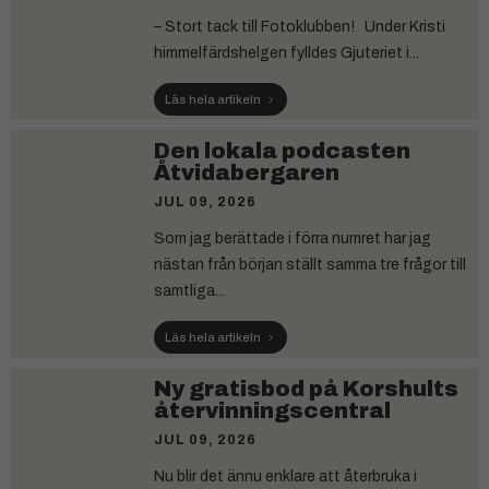
– Stort tack till Fotoklubben! Under Kristi
himmelfärdshelgen fylldes Gjuteriet i...
Läs hela artikeln
Den lokala podcasten
Åtvidabergaren
JUL 09, 2026
Som jag berättade i förra numret har jag
nästan från början ställt samma tre frågor till
samtliga...
Läs hela artikeln
Ny gratisbod på Korshults
återvinningscentral
JUL 09, 2026
Nu blir det ännu enklare att återbruka i