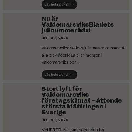
Läs hela artikeln
Nu är
ValdemarsviksBladets
julinummer här!
JUL 07, 2026
ValdemarsviksBladets julinummer kommer ut i
alla brevlådor idag eller imorgon i
Valdemarsviks och...
Läs hela artikeln
Stort lyft för
Valdemarsviks
företagsklimat – åttonde
största klättringen i
Sverige
JUL 07, 2026
NYHETER: Nu vänder trenden för