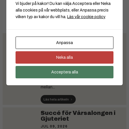
Vi bjuder på kakor! Du kan välja Acceptera eller Neka
Startsida
|
Åtvidaberg
alla cookies på vår webbplats, eller Anpassa precis
vilken typ av kakor du vill ha.
Läs vår cookie policy
Taggar:
Åtvidaberg
|
Åtvidabergsplatsen
Gåvan Second Hand firar
Anpassa
30 år- tre decennier av
återbruk, gemenskap och
hjälp till medmänniskor
Neka alla
JUL 09, 2026
Acceptera alla
I år firar Gåvan Second Hand i Åtvidaberg 30
år. Det som började som ett samarbete
mellan...
Läs hela artikeln
Succé för Vårsalongen i
Gjuteriet
JUL 09, 2026