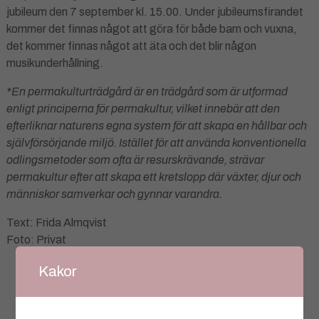
jubileum den 7 september kl. 15.00. Under jubileumsfirandet
kommer det finnas något att göra för både barn och vuxna,
det kommer finnas något att äta och det blir någon
musikunderhållning.
*En permakulturträdgård är en trädgård som är utformad
enligt principerna för permakultur, vilket innebär att den
efterliknar naturens egna system för att skapa en hållbar och
självförsörjande miljö. Istället för att använda konventionella
odlingsmetoder som ofta är resurskrävande, strävar
permakultur efter att skapa ett kretslopp där växter, djur och
människor samverkar och gynnar varandra.
Text: Frida Almqvist
Foto: Privat
Kakor
Artikeln är publicerad i kategorierna:
Närheter
|